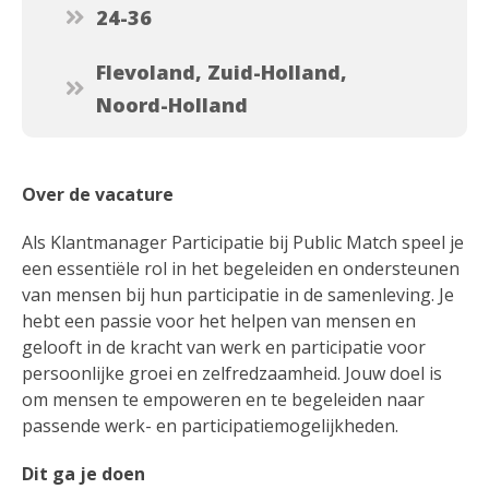
24-36
Flevoland, Zuid-Holland,
Noord-Holland
Over de vacature
Als Klantmanager Participatie bij Public Match speel je
een essentiële rol in het begeleiden en ondersteunen
van mensen bij hun participatie in de samenleving. Je
hebt een passie voor het helpen van mensen en
gelooft in de kracht van werk en participatie voor
persoonlijke groei en zelfredzaamheid. Jouw doel is
om mensen te empoweren en te begeleiden naar
passende werk- en participatiemogelijkheden.
Dit ga je doen