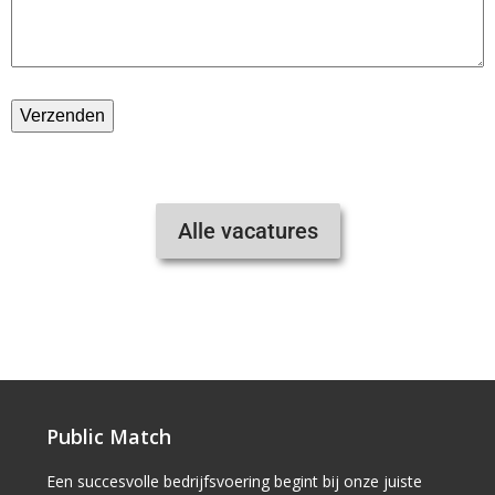
Verzenden
Alle vacatures
Public Match
Een succesvolle bedrijfsvoering begint bij onze juiste