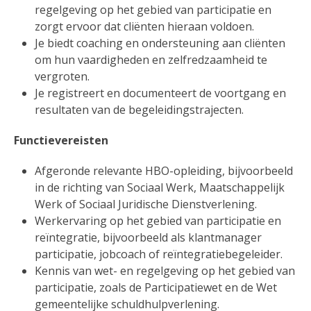
regelgeving op het gebied van participatie en
zorgt ervoor dat cliënten hieraan voldoen.
Je biedt coaching en ondersteuning aan cliënten
om hun vaardigheden en zelfredzaamheid te
vergroten.
Je registreert en documenteert de voortgang en
resultaten van de begeleidingstrajecten.
Functievereisten
Afgeronde relevante HBO-opleiding, bijvoorbeeld
in de richting van Sociaal Werk, Maatschappelijk
Werk of Sociaal Juridische Dienstverlening.
Werkervaring op het gebied van participatie en
reïntegratie, bijvoorbeeld als klantmanager
participatie, jobcoach of reïntegratiebegeleider.
Kennis van wet- en regelgeving op het gebied van
participatie, zoals de Participatiewet en de Wet
gemeentelijke schuldhulpverlening.