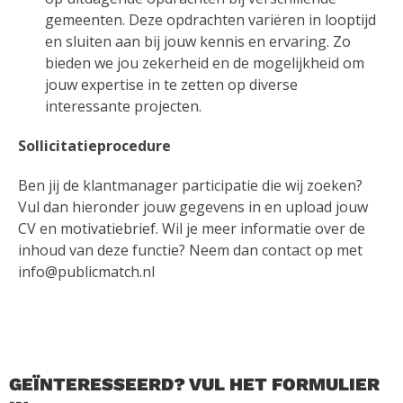
gemeenten. Deze opdrachten variëren in looptijd
en sluiten aan bij jouw kennis en ervaring. Zo
bieden we jou zekerheid en de mogelijkheid om
jouw expertise in te zetten op diverse
interessante projecten.
Sollicitatieprocedure
Ben jij de klantmanager participatie die wij zoeken?
Vul dan hieronder jouw gegevens in en upload jouw
CV en motivatiebrief. Wil je meer informatie over de
inhoud van deze functie? Neem dan contact op met
info@publicmatch.nl
GEÏNTERESSEERD? VUL HET FORMULIER