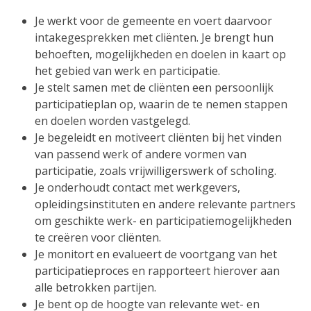
Je werkt voor de gemeente en voert daarvoor
intakegesprekken met cliënten. Je brengt hun
behoeften, mogelijkheden en doelen in kaart op
het gebied van werk en participatie.
Je stelt samen met de cliënten een persoonlijk
participatieplan op, waarin de te nemen stappen
en doelen worden vastgelegd.
Je begeleidt en motiveert cliënten bij het vinden
van passend werk of andere vormen van
participatie, zoals vrijwilligerswerk of scholing.
Je onderhoudt contact met werkgevers,
opleidingsinstituten en andere relevante partners
om geschikte werk- en participatiemogelijkheden
te creëren voor cliënten.
Je monitort en evalueert de voortgang van het
participatieproces en rapporteert hierover aan
alle betrokken partijen.
Je bent op de hoogte van relevante wet- en